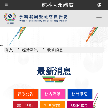
虎科大永續處
跳到主要內容
Toggl
:::
首頁
趨勢新訊
最新消息
最新消息
行政公告
校內活動
校外訊息
志工活動
社會實踐
USR成果