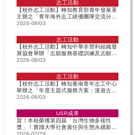
志工活動
【校外志工活動】轉知教育部青年發展署
主辦之「青年海外志工績優團隊交流分享
會徵選活動」，歡迎本校師生踴躍報名參
2026-
08/03
加，請 查照
志工活動
【校外志工活動】轉知中華非營利組織發
展協會舉辦「志願服務基礎訓練及志願服
務特殊訓練-社會福利類」，報名即將於
2026-
08/03
115年8月3日（星期一）截止，目前尚有
名額，敬請把握時間。歡迎各位同仁及同
志工活動
學報名參加!
【校外志工活動】轉知臺南青年志工中心
舉辦之「年度主題式服務方案：漫遊古都
走讀在400年後」志工服務及相關培訓，
2026-
08/03
歡迎各位同學報名參加，請 查照
USR成果
賀！本校榮獲第四屆「台灣生物多樣性
獎」！實踐大學社會責任與生態永續新典
範 🌱
2026-
07/29