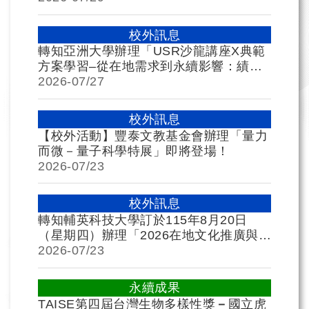
校外訊息
轉知亞洲大學辦理「USR沙龍講座X典範
方案學習–從在地需求到永續影響：績優
社會實踐方案的行動策略」
2026-
07/27
校外訊息
【校外活動】豐泰文教基金會辦理「量力
而微－量子科學特展」即將登場！
2026-
07/23
校外訊息
轉知輔英科技大學訂於115年8月20日
（星期四）辦理「2026在地文化推廣與課
程活動永續SIG跨校交流活動」
2026-
07/23
永續成果
TAISE第四屆台灣生物多樣性獎
－
國立虎