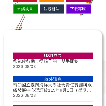
永續成果
法規辦法
下載專區
USR成果
🌏氣候行動，從孩子的一雙手開始！
2026-
08/03
校外訊息
轉知國立臺灣海洋大學社會責任實踐與永
續發展中心謹訂於115年9月1日（星期
二）舉辦115年教育部大學社會責任「跨
2026-
08/03
海共學：臺日地方創生SIG跨校國際論
壇」