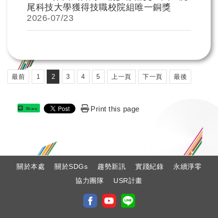
尾科技大學獲得技職校院組唯一銅獎
2026-
07/23
最前
1
2
3
4
5
上一頁
下一頁
最後
Print this page
Share
:
關於本處
關於SDGs
趨勢新訊
實踐紀錄
永續淨零
協力團隊
USR計畫