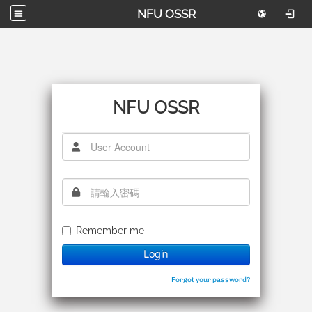
NFU OSSR
NFU OSSR
使用者帳號
密碼
Remember me
Login
Forgot your password?