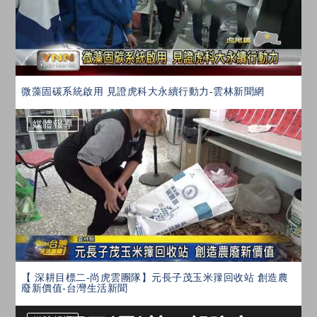
按鈕
微藻固碳系統啟用 見證虎科大永續行動力-雲林新聞網
媒體報導
按鈕
【 深耕目標二-尚虎雲團隊】元長子茂玉米籜回收站 創造農
廢新價值-台灣生活新聞