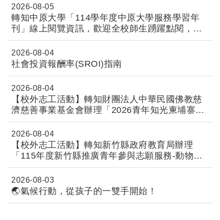
2026-08-05
轉知中原大學「114學年度中原大學服務學習年
刊」線上閱覽資訊，歡迎全校師生踴躍點閱，一
同閱讀精彩成果，感受實踐帶來的影響力!
2026-08-04
社會投資報酬率(SROI)指南
2026-08-04
【校外志工活動】轉知財團法人中華民國佛教慈
濟慈善事業基金會辦理「2026青年知光柬埔寨華
語國際伴學大學伴計畫」青年志工招募，歡迎各
位同學踴躍報名參加，請 查照
2026-08-04
【校外志工活動】轉知新竹縣政府教育局辦理
「115年度新竹縣推廣青年參與志願服務-動物守
護大行動、橫山秘境古道修復行動」，歡迎各位
同學踴躍報名參加，請 查照
2026-08-03
🌏氣候行動，從孩子的一雙手開始！