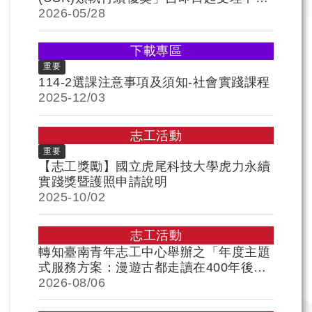
至115年8月17日(一)，詳如說明
2026-
05/28
下載專區
重要
114-2選課注意事項及須知-社會實踐課程
2025-
12/03
志工活動
重要
【志工獎勵】國立虎尾科技大學虎力永續
實踐獎暨護照申請說明
2025-
10/02
志工活動
轉知臺南青年志工中心舉辦之「年度主題
式服務方案：漫遊古都走讀在400年後」
服務及相關培訓，歡迎各位學生踴躍報名
2026-
08/06
參加，請 查照