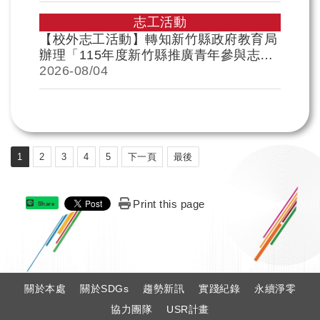
加，請 查照
志工活動
【校外志工活動】轉知新竹縣政府教育局
辦理「115年度新竹縣推廣青年參與志願
服務-動物守護大行動、橫山秘境古道修
2026-
08/04
復行動」，歡迎各位同學踴躍報名參加，
請 查照
1
2
3
4
5
下一頁
最後
Print this page
Share
:
關於本處
關於SDGs
趨勢新訊
實踐紀錄
永續淨零
協力團隊
USR計畫