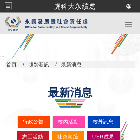
虎科大永續處
跳到主要內容
Toggl
:::
首頁
趨勢新訊
最新消息
最新消息
行政公告
校內活動
校外訊息
志工活動
社會實踐
USR成果