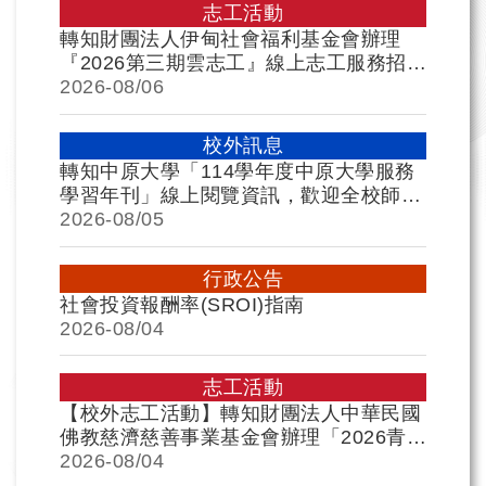
志工活動
轉知財團法人伊甸社會福利基金會辦理
『2026第三期雲志工』線上志工服務招
募，歡迎各位學生踴躍報名參加，請 查
2026-
08/06
照。
校外訊息
轉知中原大學「114學年度中原大學服務
學習年刊」線上閱覽資訊，歡迎全校師生
踴躍點閱，一同閱讀精彩成果，感受實踐
2026-
08/05
帶來的影響力!
行政公告
社會投資報酬率(SROI)指南
2026-
08/04
志工活動
【校外志工活動】轉知財團法人中華民國
佛教慈濟慈善事業基金會辦理「2026青年
知光柬埔寨華語國際伴學大學伴計畫」青
2026-
08/04
年志工招募，歡迎各位同學踴躍報名參