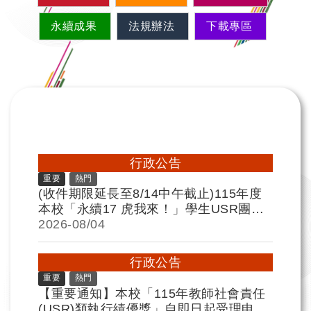
永續成果
法規辦法
下載專區
行政公告
重要
熱門
(收件期限延長至8/14中午截止)115年度
本校「永續17 虎我來！」學生USR團隊
徵件暨補助辦法
2026-
08/04
行政公告
重要
熱門
【重要通知】本校「115年教師社會責任
(USR)類執行績優獎」自即日起受理申請