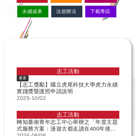
永續成果
法規辦法
下載專區
志工活動
重要
【志工獎勵】國立虎尾科技大學虎力永續
實踐獎暨護照申請說明
2025-
10/02
志工活動
轉知臺南青年志工中心舉辦之「年度主題
式服務方案：漫遊古都走讀在400年後」
服務及相關培訓，歡迎各位學生踴躍報名
2026-
08/06