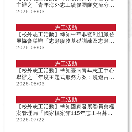
主辦之「青年海外志工績優團隊交流分享
會徵選活動」，歡迎本校師生踴躍報名參
2026-
08/03
加，請 查照
志工活動
【校外志工活動】轉知中華非營利組織發
展協會舉辦「志願服務基礎訓練及志願服
務特殊訓練-社會福利類」，報名即將於
2026-
08/03
115年8月3日（星期一）截止，目前尚有
名額，敬請把握時間。歡迎各位同仁及同
志工活動
學報名參加!
【校外志工活動】轉知臺南青年志工中心
舉辦之「年度主題式服務方案：漫遊古都
走讀在400年後」志工服務及相關培訓，
2026-
08/03
歡迎各位同學報名參加，請 查照
志工活動
【校外志工活動】轉知國家發展委員會檔
案管理局「國家檔案館115年志工召募簡
章」及海報電子檔，歡迎本校師生踴躍報
2026-
07/22
名參加，請查照