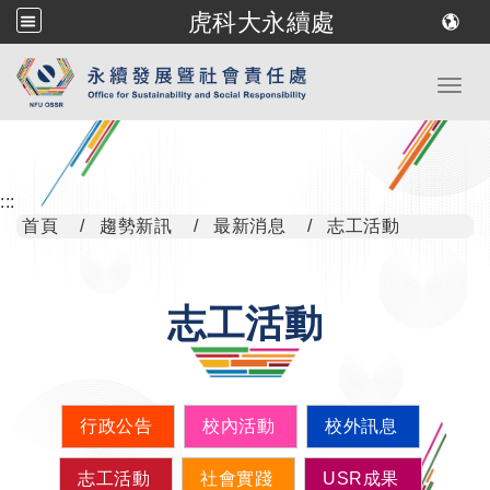
虎科大永續處
跳到主要內容
Toggl
:::
首頁
趨勢新訊
最新消息
志工活動
志工活動
行政公告
校內活動
校外訊息
志工活動
社會實踐
USR成果