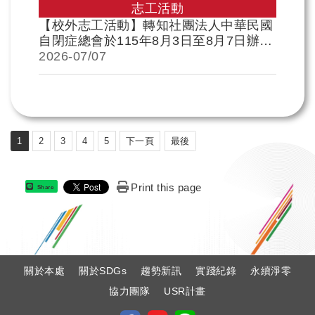
志工活動
【校外志工活動】轉知社團法人中華民國
自閉症總會於115年8月3日至8月7日辦理
「大專校院自閉症學生入學準備營」志工
2026-
07/07
招募，歡迎同學踴躍報名參加，請查照
1
2
3
4
5
下一頁
最後
Print this page
Share
:
關於本處
關於SDGs
趨勢新訊
實踐紀錄
永續淨零
協力團隊
USR計畫