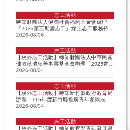
參加，請 查照
志工活動
轉知財團法人伊甸社會福利基金會辦理
『2026第三期雲志工』線上志工服務招
募，歡迎各位學生踴躍報名參加，請 查
2026-
08/06
照。
志工活動
【校外志工活動】轉知財團法人中華民國
佛教慈濟慈善事業基金會辦理「2026青年
知光柬埔寨華語國際伴學大學伴計畫」青
2026-
08/04
年志工招募，歡迎各位同學踴躍報名參
加，請 查照
志工活動
【校外志工活動】轉知新竹縣政府教育局
辦理「115年度新竹縣推廣青年參與志願
服務-動物守護大行動、橫山秘境古道修
2026-
08/04
復行動」，歡迎各位同學踴躍報名參加，
請 查照
志工活動
【校外志工活動】轉知教育部青年發展署