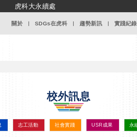
虎科大永續處
跳到主要內容
關於
SDGs在虎科
趨勢新訊
實踐紀錄
校外訊息
息
志工活動
社會實踐
USR成果
永