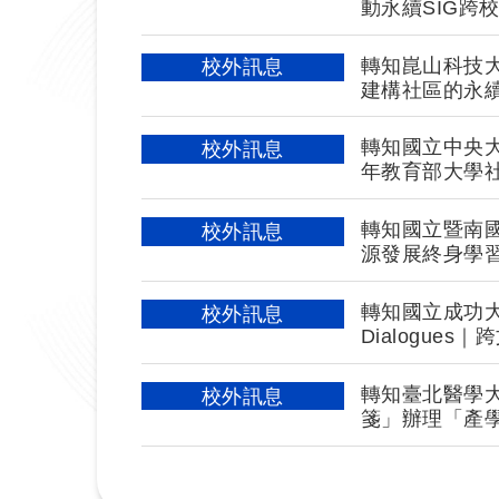
動永續SIG跨
轉知崑山科技
校外訊息
建構社區的永
理USR培力活
轉知國立中央大
校外訊息
年教育部大學社
活動相關資訊
轉知國立暨南國
校外訊息
源發展終身學習
轉知國立成功大學辦理「G
校外訊息
Dialogu
轉知臺北醫學
校外訊息
箋」辦理「產
SIG培力活動