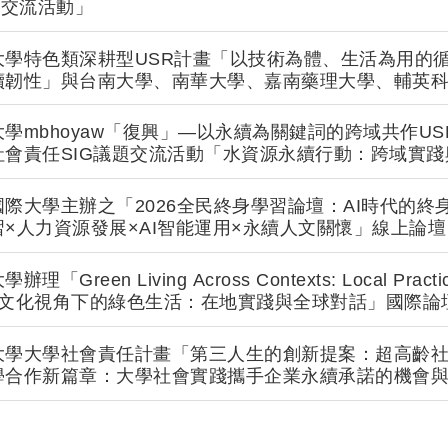
校交流活動」
大學特色類深耕型USR計畫「以技術為體、生活為用的
續韌性」與台南大學、南華大學、嘉南藥理大學、輔英
動：跨校SIG【從社會實踐到教學創新：USR與教學實
學mbhoyaw「復興」—以永續為關鍵詞的跨域共作US
會責任SIG議題交流活動「水資源永續行動：跨域實踐
際大學主辦之「2026全民終身學習論壇：AI時代的終
×人力資源發展×AI智能運用×永續人文關懷」線上論壇
reen Living Across Contexts: Local Practice
es｜跨文化視角下的綠色生活：在地實踐與全球對話」國際論
大學大學社會責任計畫「第三人生的創新提案：超高齡
學合作新篇章：大學社會實踐攜手企業永續承諾的機會