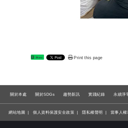
Print this page
Share
:
關於本處
關於SDGs
趨勢新訊
實踐紀錄
永續淨
網站地圖
|
個人資料保護安全政策
|
隱私權聲明
|
當事人權