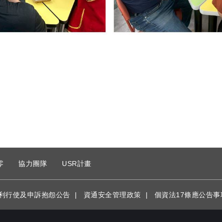
零
協力團隊
USR計畫
利行使及申訴抱怨公告
|
資通安全管理政策
|
個資法17條應公告事