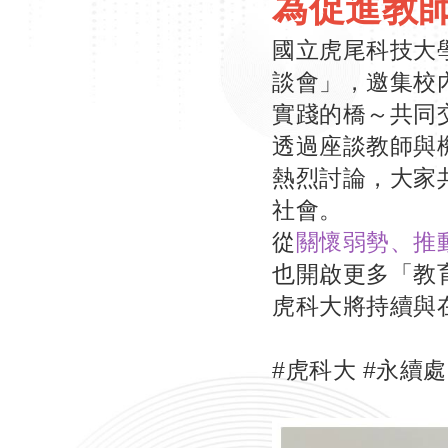
為促進教
國立虎尾科技大學
談會」，邀集校
實踐的橋～共同
透過座談教師與
熱烈討論，大家
社會。
從
關懷弱勢、推
也開啟更多「教
虎科大將持續與
#虎科大 #永續處