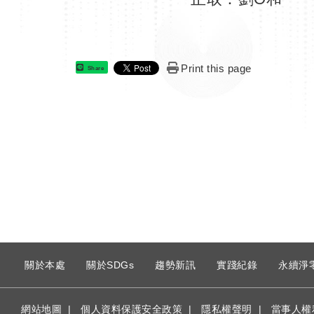
Print this page
Share
:
關於本處
關於SDGs
趨勢新訊
實踐紀錄
永續淨
網站地圖
|
個人資料保護安全政策
|
隱私權聲明
|
當事人權