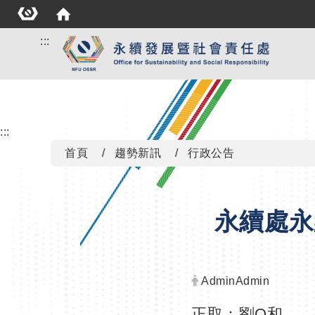
:::
:::
首頁
趨勢新訊
行政公告
永續處永
發布者：
AdminAdmin
正取：劉O和