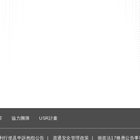
零
協力團隊
USR計畫
利行使及申訴抱怨公告
|
資通安全管理政策
|
個資法17條應公告事