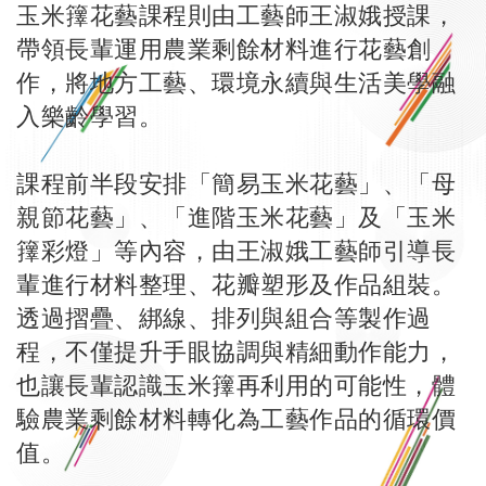
玉米籜花藝課程則由工藝師王淑娥授課，
帶領長輩運用農業剩餘材料進行花藝創
作，將地方工藝、環境永續與生活美學融
入樂齡學習。
課程前半段安排「簡易玉米花藝」、「母
親節花藝」、「進階玉米花藝」及「玉米
籜彩燈」等內容，由王淑娥工藝師引導長
輩進行材料整理、花瓣塑形及作品組裝。
透過摺疊、綁線、排列與組合等製作過
程，不僅提升手眼協調與精細動作能力，
也讓長輩認識玉米籜再利用的可能性，體
驗農業剩餘材料轉化為工藝作品的循環價
值。