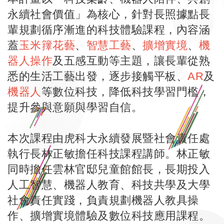
永續社會價值」為核心，針對長照據點長
輩規劃循序漸進的科技體驗課程，內容涵
蓋
玉米籜花藝
、
智慧工藝
、
擴增實境
、
機
器人操作
及五感互動等主題，讓長輩從熟
悉的生活工藝出發，逐步接觸平板、
AR
及
機器人
等數位科技，降低科技學習門檻，
提升參與意願與學習自信。
本次課程由虎科大永續發展暨社會責任處
執行長林正敏擔任科技課程講師。林正敏
同時擔任雲林官邸兒童館館長，長期投入
人工智慧、機器人教育、科技共學及大學
社會責任實踐，負責規劃機器人教具操
作、擴增實境體驗及數位科技應用課程。