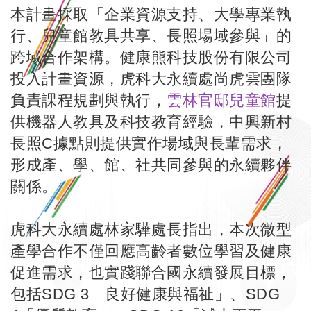
本計畫採取「企業資源支持、大學專業執
行、兒童館教具共享、長照場域參與」的
跨域合作架構。健康熊科技股份有限公司
投入計畫資源，虎科大永續處尚虎雲團隊
負責課程規劃與執行，
雲林官邸兒童館
提
供機器人教具及科技教育經驗，中興新村
長照C據點則提供實作場域與長輩需求，
形成產、學、館、社共同參與的永續夥伴
關係。
虎科大永續處林家驊處長指出，本次微型
產學合作不僅回應高齡者數位學習及健康
促進需求，也實踐聯合國永續發展目標，
包括SDG 3「良好健康與福祉」、SDG