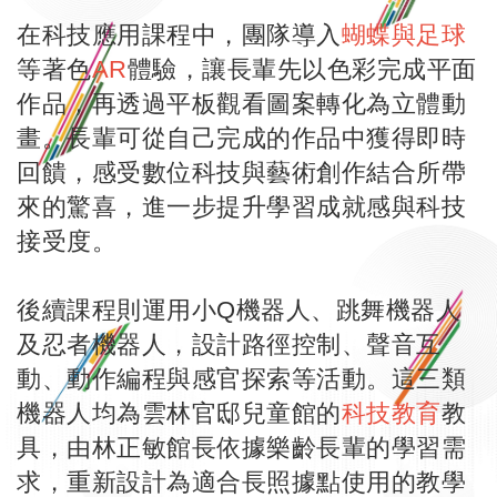
在科技應用課程中，團隊導入
蝴蝶與足球
等著色
AR
體驗，讓長輩先以色彩完成平面
作品，再透過平板觀看圖案轉化為立體動
畫。長輩可從自己完成的作品中獲得即時
回饋，感受數位科技與藝術創作結合所帶
來的驚喜，進一步提升學習成就感與科技
接受度。
後續課程則運用小Q機器人、跳舞機器人
及忍者機器人，設計路徑控制、聲音互
動、動作編程與感官探索等活動。這三類
機器人均為雲林官邸兒童館的
科技教育
教
具，由林正敏館長依據樂齡長輩的學習需
求，重新設計為適合長照據點使用的教學