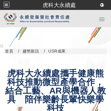
虎科大永續處
跳到主要內容
Toggl
:::
首頁
趨勢新訊
USR成果
虎科大永續處攜手健康熊
科技推動微型產學合作，
結合工藝、AR與機器人教
具 陪伴樂齡長輩快樂學
科技