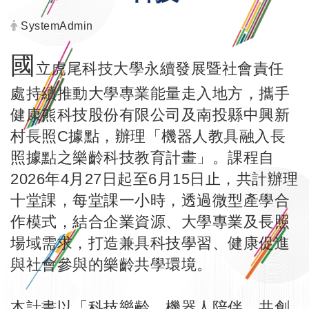
發布者：
SystemAdmin
國
立虎尾科技大學永續發展暨社會責任
處持續推動大學專業能量走入地方，攜手
健康熊科技股份有限公司及南投縣中興新
村長照C據點，辦理「機器人教具融入長
照據點之樂齡科技教育計畫」。課程自
2026年4月27日起至6月15日止，共計辦理
十堂課，每堂課一小時，透過微型產學合
作模式，結合企業資源、大學專業及長照
場域需求，打造兼具科技學習、健康促進
與社會參與的樂齡共學環境。
本計畫以「科技樂齡、機器人陪伴、共創