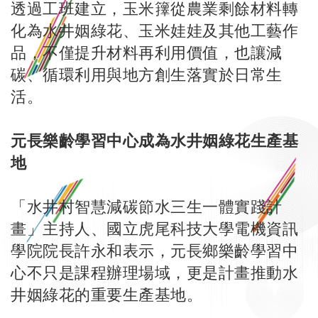
透過工班建立，玉米籜從農業剩餘材料轉
化為水井姻綠花、玉米娃娃及其他工藝作
品，不僅提升材料再利用價值，也讓減
碳、循環利用與地方創生落實於日常生
活。
元長樂齡學習中心成為水井姻綠花生產基
地
「水井村智慧減碳節水三生一體實踐計
畫」主持人、國立虎尾科技大學電機資訊
學院院長許永和表示，元長鄉樂齡學習中
心不只是課程辦理場域，更是計畫推動水
井姻綠花的重要生產基地。