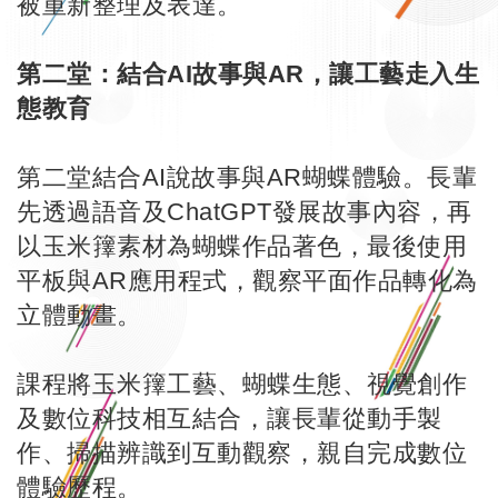
被重新整理及表達。
第二堂：結合AI故事與AR，讓工藝走入生
態教育
第二堂結合AI說故事與AR蝴蝶體驗。長輩
先透過語音及ChatGPT發展故事內容，再
以玉米籜素材為蝴蝶作品著色，最後使用
平板與AR應用程式，觀察平面作品轉化為
立體動畫。
課程將玉米籜工藝、蝴蝶生態、視覺創作
及數位科技相互結合，讓長輩從動手製
作、掃描辨識到互動觀察，親自完成數位
體驗歷程。