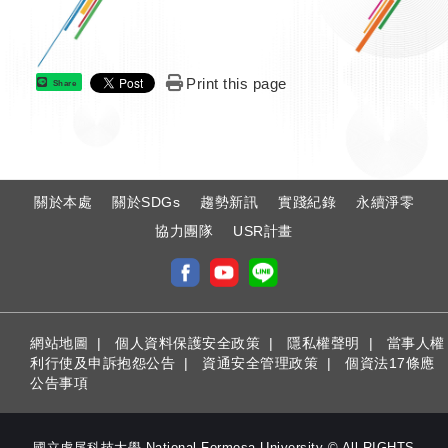
Print this page
Share
:
關於本處
關於SDGs
趨勢新訊
實踐紀錄
永續淨零
協力團隊
USR計畫
網站地圖
|
個人資料保護安全政策
|
隱私權聲明
|
當事人權
利行使及申訴抱怨公告
|
資通安全管理政策
|
個資法17條應
公告事項
國立虎尾科技大學 National Formosa University © All RIGHTS