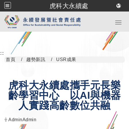
虎科大永續處
跳到主要內容
Toggl
:::
首頁
趨勢新訊
USR成果
虎科大永續處攜手元長樂
齡學習中心 以AI與機器
人實踐高齡數位共融
發布者：
AdminAdmin