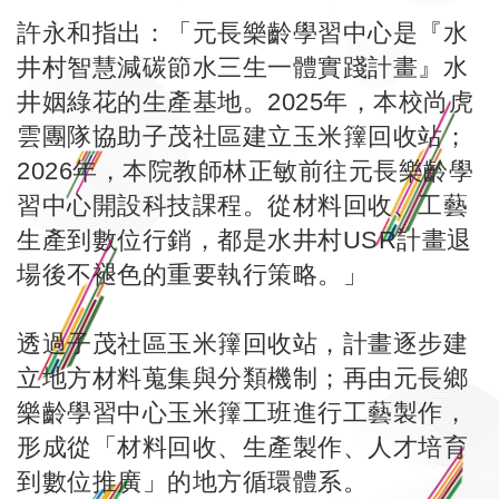
許永和指出：「元長樂齡學習中心是『水
井村智慧減碳節水三生一體實踐計畫』水
井姻綠花的生產基地。2025年，本校尚虎
雲團隊協助子茂社區建立玉米籜回收站；
2026年，本院教師林正敏前往元長樂齡學
習中心開設科技課程。從材料回收、工藝
生產到數位行銷，都是水井村USR計畫退
場後不褪色的重要執行策略。」
透過子茂社區玉米籜回收站，計畫逐步建
立地方材料蒐集與分類機制；再由元長鄉
樂齡學習中心玉米籜工班進行工藝製作，
形成從「材料回收、生產製作、人才培育
到數位推廣」的地方循環體系。