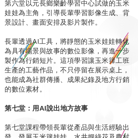
第六堂以元長鄉樂齡學習中心試做的玉米
娃娃為主角，引導長輩學習影像生成、背
景設計、畫面安排及影片製作。
長輩透過AI工具，將靜態的玉米娃娃轉化
為具有場景與故事的數位影像，再進一步
製作為行銷短片。這項學習讓玉米籜工班
生產的工藝作品，不只停留在展示桌上，
也能成為社群傳播、成果紀錄及地方行銷
的數位素材。
第七堂：用AI說出地方故事
第七堂課程帶領長輩從產品與生活經驗出
發，發展玉米籜娃娃、水井姻綠花及農村