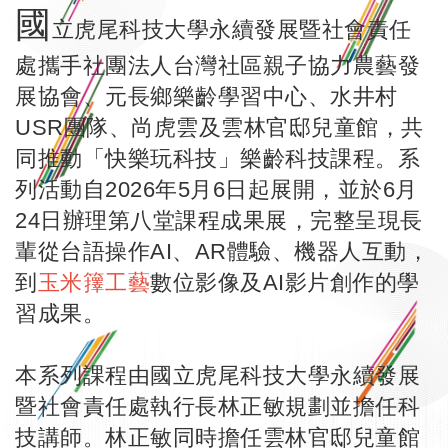
國
立虎尾科技大學永續發展暨社會責任
處攜手社團法人台灣社區親子協力農藝發
展協會、元長鄉樂齡學習中心、水井村
USR團隊、尚虎雲及雲林官邸兒童館，共
同推動「快樂玩科技」樂齡科技課程。系
列活動自2026年5月6日起展開，並於6月
24日辦理第八堂課程成果展，完整呈現長
輩從台語操作AI、AR體驗、機器人互動，
到
玉米籜工藝
數位影像及AI影片創作的學
習成果。
本系列課程由國立虎尾科技大學永續發展
暨社會責任處執行長林正敏規劃並擔任科
技講師。林正敏同時擔任雲林官邸兒童館