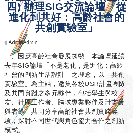
四) 辦理SIG交流論壇「從
進化到共好：高齡社會的
共創實驗室」
發布者：
AdminAdmin
一、因應高齡社會發展趨勢，本論壇延續
去年SIG論壇「不是老化，是進化：高齡
社會的創新生活設計」之理念，以「共創
實驗室」為主軸，邀集各校USR計畫團隊
及共同實踐之多元夥伴，包括學生與校
友、社區工作者、跨域專業夥伴及計畫參
與者等，共同分享高齡社會共創實踐經
驗，探討不同世代與角色協力合作之創新
模式。