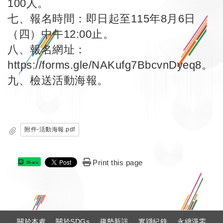
100人。
七、報名時間：即日起至115年8月6日
（四）中午12:00止。
八、報名網址：
https://forms.gle/NAKufg7BbcvnDyeq8
。
九、檢送活動海報。
附件-活動海報.pdf
Print this page
Share
:
關於本處
關於SDGs
趨勢新訊
實踐紀錄
永續淨零