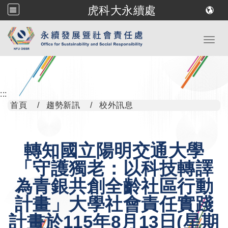
虎科大永續處
跳到主要內容
Toggl
:::
首頁
趨勢新訊
校外訊息
轉知國立陽明交通大學
「守護獨老：以科技轉譯
為青銀共創全齡社區行動
計畫」大學社會責任實踐
計畫於115年8月13日(星期