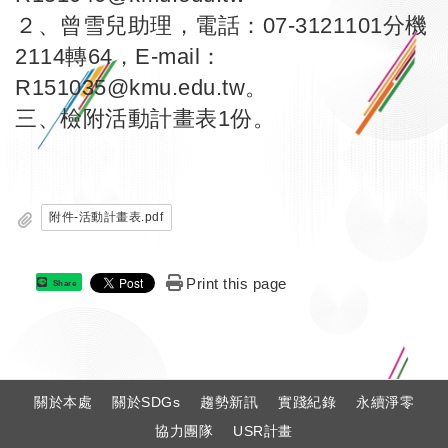
２、曾雪兒助理，電話：07-3121101分機
2114轉64，E-mail：
R151035@kmu.edu.tw。
三、檢附活動計畫表1份。
附件-活動計畫表.pdf
Print this page
Share
:
關於本處
關於SDGs
趨勢新訊
實踐紀錄
永續淨零
協力團隊
USR計畫