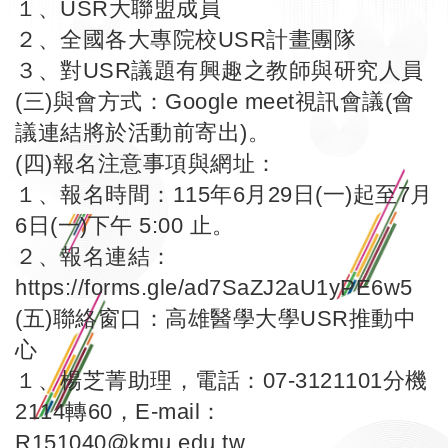
１、USR大聯盟成員
２、全國各大專院校USR計畫團隊
３、對USR議題有興趣之教師與研究人員
(三)與會方式：Google meet視訊會議(會
議連結將於活動前寄出)。
(四)報名注意事項與網址：
１、報名時間：115年6月29日(一)起至7月
6日(一)下午 5:00 止。
２、報名連結：
https://forms.gle/ad7SaZJ2aU1yPE6w5
(五)聯絡窗口：高雄醫學大學USR推動中
心
１、楊芝菁助理，電話：07-3121101分機
2114轉60，E-mail：
R151040@kmu.edu.tw