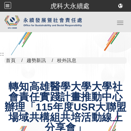
虎科大永續處
跳到主要內容
Toggl
:::
首頁
趨勢新訊
校外訊息
轉知高雄醫學大學大學社
會責任實踐計畫推動中心
辦理「115年度USR大聯盟
場域共構組共培活動線上
分享會」