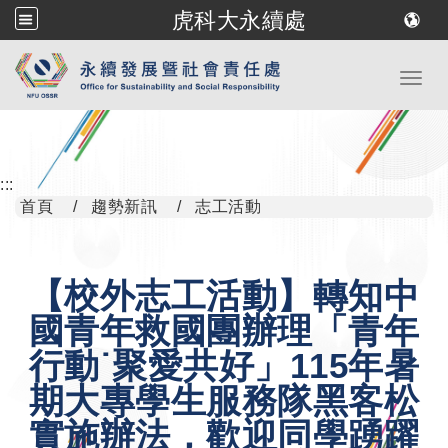
虎科大永續處
跳到主要內容
Toggl
:::
首頁
趨勢新訊
志工活動
【校外志工活動】轉知中
國青年救國團辦理「青年
行動˙聚愛共好」115年暑
期大專學生服務隊黑客松
實施辦法，歡迎同學踴躍