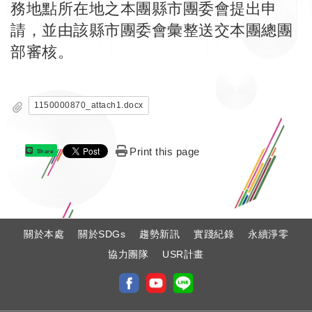
務地點所在地之本團縣市團委會提出申
請，並由該縣市團委會彙整送交本團總團
部審核。
1150000870_attach1.docx
Print this page
Share
:
關於本處
關於SDGs
趨勢新訊
實踐紀錄
永續淨零
協力團隊
USR計畫