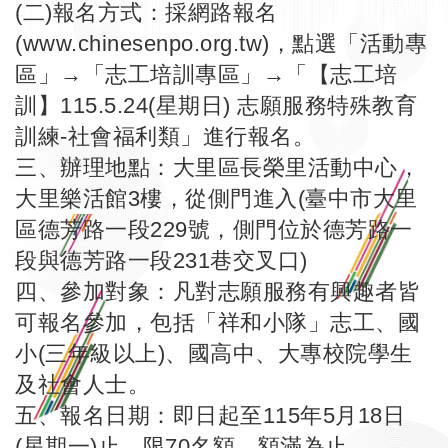
(二)報名方式：採網路報名
(
www.chinesenpo.org.tw
)，點選「活動專
區」→「志工培訓專區」→「【志工培
訓】115.5.24(星期日) 志願服務特殊教育
訓練-社會福利類」進行報名。
三、辦理地點：大里區長榮里活動中心，
大里樂活館3樓，從側門進入(臺中市大里
區德芳路一段229號，側門位於德芳路一
段與德芳路一段231巷交叉口)
四、參加對象：凡對志願服務有興趣者皆
可報名參加，包括「祥和小隊」志工、國
小(三年級以上)、國高中、大專校院學生
及社會人士。
五、報名日期：即日起至115年5月18日
(星期一)止，限70名額，額滿為止。