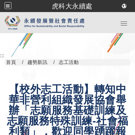
虎科大永續處
跳到主要內容
Toggl
:::
首頁
趨勢新訊
志工活動
【校外志工活動】轉知中
華非營利組織發展協會舉
辦「志願服務基礎訓練及
志願服務特殊訓練-社會福
利類」，歡迎同學踴躍報