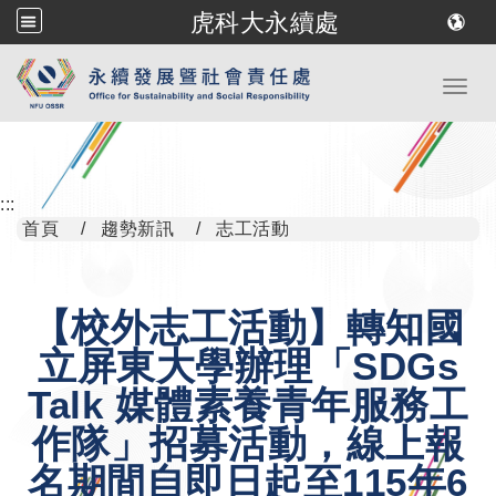
虎科大永續處
跳到主要內容
Toggl
:::
首頁
趨勢新訊
志工活動
【校外志工活動】轉知國
立屏東大學辦理「SDGs
Talk 媒體素養青年服務工
作隊」招募活動，線上報
名期間自即日起至115年6