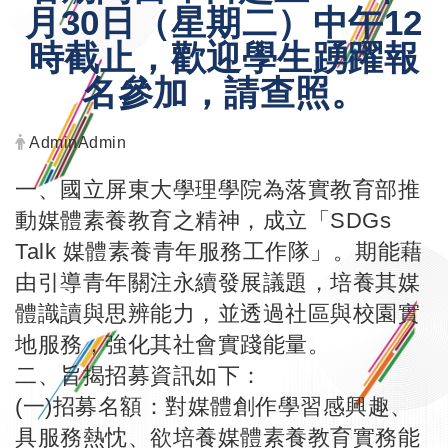
月30日（星期二）中午12
時截止，歡迎學生踴躍報
名參加，請查照。
發布者：
AdminAdmin
一、國立屏東大學理學院為落實教育部推
動媒體素養教育之精神，成立「SDGs
Talk 媒體素養青年服務工作隊」。期能藉
由引導青年關注永續發展議題，培養其媒
體識讀與思辨能力，並透過社區與校園實
地服務，強化其社會實踐能量。
二、旨揭招募資訊如下：
(一)招募名額：對媒體創作學習感興趣、
具服務熱忱、欲培養媒體素養教育實務能