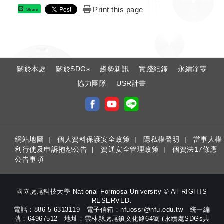
Print this page
Share
:
關於本處
關於SDGs
趨勢新訊
實踐紀錄
永續淨零
協力團隊
USR計畫
網站地圖
|
個人資料保護安全政策
|
隱私權聲明
|
當事人權
利行使及申訴抱怨公告
|
資通安全管理政策
|
個資法17條應
公告事項
國立虎尾科技大學 National Formosa University © All RIGHTS
RESERVED.
電話：886-5-6313119 電子信箱：nfuossr@nfu.edu.tw 統一編
號：64967512 地址：雲林縣虎尾鎮文化路64號 (永續處SDGs共