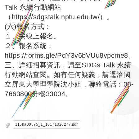
Talk 永續行動網站
（
https://sdgstalk.nptu.edu.tw/
）。
(六)報名方式：
１、採線上報名。
２、報名系統：
https://forms.gle/PdY3v6bVUu8vpcme8
。
三、詳細招募資訊，請至SDGs Talk 永續
行動網站查閱。如有任何疑義，請逕洽國
立屏東大學理學院沈小姐，聯絡電話：08-
7663800分機33004。
115ha00575_1_10171326277.pdf