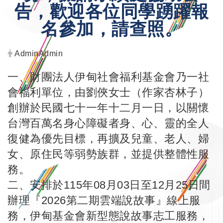
告，歡迎各位同學踴躍報
名參加，請查照。
發布者：
AdminAdmin
一、財團法人伊甸社會福利基金會乃一社
會福利單位，由劉俠女士（作家杏林子）
創辦於民國七十一年十二月一日，以關懷
台灣百萬名身心障礙者身、心、靈的全人
復健為優先目標，再擴及兒童、老人、婦
女、原住民等弱勢族群，並提供整體性服
務。
二、安排於115年08月03日至12月25日間
辦理『2026第二期雲端說故事』線上服
務，伊甸基金會新型態說故事志工服務，