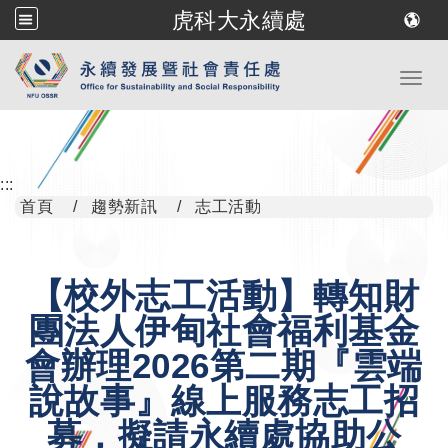
虎科大永續處
跳到主要內容
Toggl
:::
首頁
趨勢新訊
志工活動
【校外志工活動】轉知財
團法人伊甸社會福利基金
會辦理2026第二期『雲端
說故事』線上服務志工招
募，擬請永續處協助公