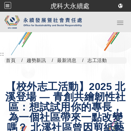
虎科大永續處
跳到主要內容
Toggl
:::
首頁
趨勢新訊
最新消息
志工活動
【校外志工活動】2025 北
溪登場 — 青創共繪韌性社
區：想試試用你的專長，
為一個社區帶來一點改變
嗎？ 北溪社區曾因剪紙藝