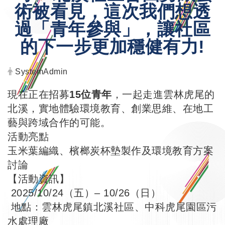
術被看見，這次我們想透
過「青年參與」，讓社區
的下一步更加穩健有力!
發布者：
SystemAdmin
現在正在招募
15位青年
，一起走進雲林虎尾的
北溪，實地體驗環境教育、創業思維、在地工
藝與跨域合作的可能。
活動亮點
玉米葉編織、檳榔炭杯墊製作及環境教育方案
討論
【活動資訊】
2025/10/24（五）– 10/26（日）
地點：雲林虎尾鎮北溪社區、中科虎尾園區污
水處理廠