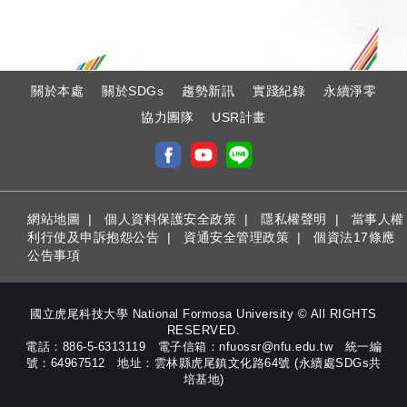
:
關於本處
關於SDGs
趨勢新訊
實踐紀錄
永續淨零
協力團隊
USR計畫
網站地圖
|
個人資料保護安全政策
|
隱私權聲明
|
當事人權
利行使及申訴抱怨公告
|
資通安全管理政策
|
個資法17條應
公告事項
國立虎尾科技大學 National Formosa University © All RIGHTS
RESERVED.
電話：886-5-6313119 電子信箱：nfuossr@nfu.edu.tw 統一編
號：64967512 地址：雲林縣虎尾鎮文化路64號 (永續處SDGs共
培基地)