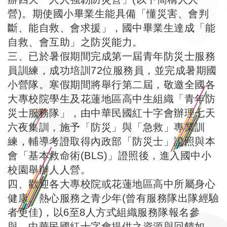
營)。期使國小畢業生能具備「懂災害、會判
斷、能自救、會求援」，國中畢業生達成「能
自救、會互助」之防災能力。
三、已於暑假期間完成第一屆青年防災士服務
員訓練，成功培訓72位服務員，並完成暑期國
小營隊。寒假期間將舉行第二屆，敬邀全國各
大專校院學生及花蓮地區高中生組織「青年防
災士服務隊」，由中華民國紅十字會辦理七天
六夜集訓，施予「防災」與「急救」專業訓
練，輔導考證取得內政部「防災士」證照與本
會「基本救命術(BLS)」證照後，進入國中小
校園舉辦人人營。
四、歡迎各大專校院或花蓮地區高中所屬身心
健康、熱心服務之青少年(曾有服務隊出隊經驗
者更佳)，以6至8人方式組織服務隊報名參
與。中華民國紅十字會提供之資源與回饋如