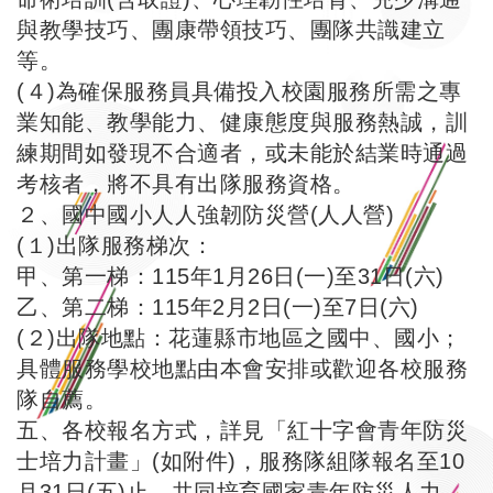
與教學技巧、團康帶領技巧、團隊共識建立
等。
(４)為確保服務員具備投入校園服務所需之專
業知能、教學能力、健康態度與服務熱誠，訓
練期間如發現不合適者，或未能於結業時通過
考核者，將不具有出隊服務資格。
２、國中國小人人強韌防災營(人人營)
(１)出隊服務梯次：
甲、第一梯：115年1月26日(一)至31日(六)
乙、第二梯：115年2月2日(一)至7日(六)
(２)出隊地點：花蓮縣市地區之國中、國小；
具體服務學校地點由本會安排或歡迎各校服務
隊自薦。
五、各校報名方式，詳見「紅十字會青年防災
士培力計畫」(如附件)，服務隊組隊報名至10
月31日(五)止，共同培育國家青年防災人力。