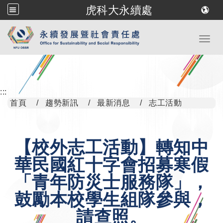
虎科大永續處
跳到主要內容
Toggl
:::
首頁
趨勢新訊
最新消息
志工活動
【校外志工活動】轉知中
華民國紅十字會招募寒假
「青年防災士服務隊」，
鼓勵本校學生組隊參與，
請查照。