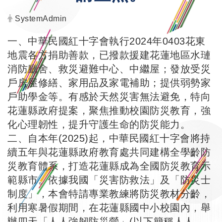
發布者：
SystemAdmin
一、中華民國紅十字會執行2024年0403花東
地震各方捐助善款，已撥款援建花蓮地區水璉
消防廳舍、救災避難中心、中繼屋；發放受災
戶房屋修繕、家用品及家電補助；提供弱勢家
戶助學金等。有感於天然災害無法避免，特向
花蓮縣政府提案，聚焦推動校園防災教育，強
化心理韌性，提升守護生命的防災能力。
二、自本年(2025)起，中華民國紅十字會將持
續五年與花蓮縣政府教育處共同建構全學齡防
災教育體系，打造花蓮縣成為全國防災教育示
範縣市。依據我國「災害防救法」及「防災士
制度」，本會特請專業教練將防災教材分齡，
利用寒暑假期間，在花蓮縣國中小校園內，舉
辦四天「人人強韌防災營」(以下簡稱人人