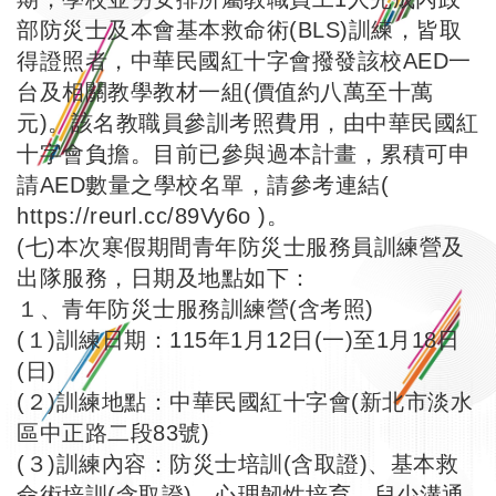
部防災士及本會基本救命術(BLS)訓練，皆取
得證照者，中華民國紅十字會撥發該校AED一
台及相關教學教材一組(價值約八萬至十萬
元)。該名教職員參訓考照費用，由中華民國紅
十字會負擔。目前已參與過本計畫，累積可申
請AED數量之學校名單，請參考連結(
https://reurl.cc/89Vy6o
)。
(七)本次寒假期間青年防災士服務員訓練營及
出隊服務，日期及地點如下：
１、青年防災士服務訓練營(含考照)
(１)訓練日期：115年1月12日(一)至1月18日
(日)
(２)訓練地點：中華民國紅十字會(新北市淡水
區中正路二段83號)
(３)訓練內容：防災士培訓(含取證)、基本救
命術培訓(含取證)、心理韌性培育、兒少溝通