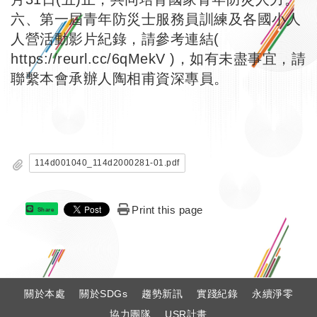
六、第一屆青年防災士服務員訓練及各國小人
人營活動影片紀錄，請參考連結(
https://reurl.cc/6qMekV
)，如有未盡事宜，請
聯繫本會承辦人陶相甫資深專員。
114d001040_114d2000281-01.pdf
Print this page
Share
:
關於本處
關於SDGs
趨勢新訊
實踐紀錄
永續淨零
協力團隊
USR計畫