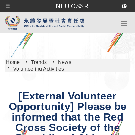
NFU OSSR
Go to main content
Toggl
:::
Home
Trends
News
Volunteering Activities
[External Volunteer
Opportunity] Please be
informed that the Red
Cross Society of the