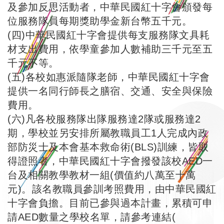
及參加反思活動者，中華民國紅十字會頒發每
位服務隊員每期獎助學金新台幣五千元。
(四)中華民國紅十字會提供每支服務隊文具耗
材支出費用，依學童參加人數補助三千元至五
千元不等。
(五)各校如惠派隨隊老師，中華民國紅十字會
提供一名同行師長之膳宿、交通、安全與保險
費用。
(六)凡各校服務隊出隊服務達2隊或服務達2
期，學校並另安排所屬教職員工1人完成內政
部防災士及本會基本救命術(BLS)訓練，皆取
得證照者，中華民國紅十字會撥發該校AED一
台及相關教學教材一組(價值約八萬至十萬
元)。該名教職員參訓考照費用，由中華民國紅
十字會負擔。目前已參與過本計畫，累積可申
請AED數量之學校名單，請參考連結(