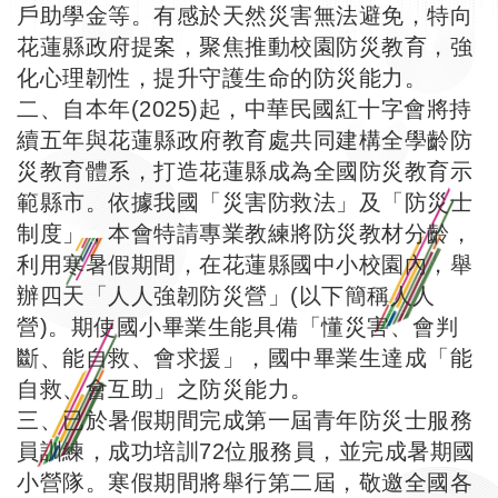
戶助學金等。有感於天然災害無法避免，特向
花蓮縣政府提案，聚焦推動校園防災教育，強
化心理韌性，提升守護生命的防災能力。
二、自本年(2025)起，中華民國紅十字會將持
續五年與花蓮縣政府教育處共同建構全學齡防
災教育體系，打造花蓮縣成為全國防災教育示
範縣市。依據我國「災害防救法」及「防災士
制度」，本會特請專業教練將防災教材分齡，
利用寒暑假期間，在花蓮縣國中小校園內，舉
辦四天「人人強韌防災營」(以下簡稱人人
營)。期使國小畢業生能具備「懂災害、會判
斷、能自救、會求援」，國中畢業生達成「能
自救、會互助」之防災能力。
三、已於暑假期間完成第一屆青年防災士服務
員訓練，成功培訓72位服務員，並完成暑期國
小營隊。寒假期間將舉行第二屆，敬邀全國各