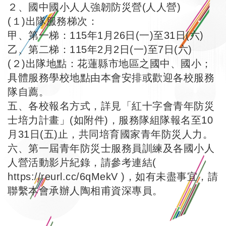
２、國中國小人人強韌防災營(人人營)
(１)出隊服務梯次：
甲、第一梯：115年1月26日(一)至31日(六)
乙、第二梯：115年2月2日(一)至7日(六)
(２)出隊地點：花蓮縣市地區之國中、國小；
具體服務學校地點由本會安排或歡迎各校服務
隊自薦。
五、各校報名方式，詳見「紅十字會青年防災
士培力計畫」(如附件)，服務隊組隊報名至10
月31日(五)止，共同培育國家青年防災人力。
六、第一屆青年防災士服務員訓練及各國小人
人營活動影片紀錄，請參考連結(
https://reurl.cc/6qMekV
)，如有未盡事宜，請
聯繫本會承辦人陶相甫資深專員。