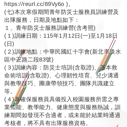
https://reurl.cc/89Vy6o
)。
(七)本次寒假期間青年防災士服務員訓練營及
出隊服務，日期及地點如下：
１、青年防災士服務訓練營(含考照)
(１)訓練日期：115年1月12日(一)至1月18日
(日)
(２)訓練地點：中華民國紅十字會(新北市淡水
區中正路二段83號)
(３)訓練內容：防災士培訓(含取證)、基本救
命術培訓(含取證)、心理韌性培育、兒少溝通
與教學技巧、團康帶領技巧、團隊共識建立
等。
(４)為確保服務員具備投入校園服務所需之專
業知能、教學能力、健康態度與服務熱誠，訓
練期間如發現不合適者，或未能於結業時通過
考核者，將不具有出隊服務資格。