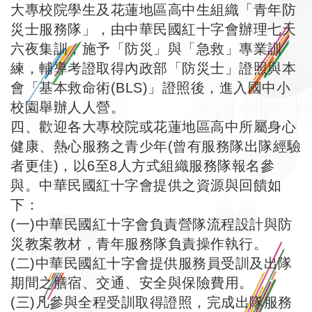
大專校院學生及花蓮地區高中生組織「青年防
災士服務隊」，由中華民國紅十字會辦理七天
六夜集訓，施予「防災」與「急救」專業訓
練，輔導考證取得內政部「防災士」證照與本
會「基本救命術(BLS)」證照後，進入國中小
校園舉辦人人營。
四、歡迎各大專校院或花蓮地區高中所屬身心
健康、熱心服務之青少年(曾有服務隊出隊經驗
者更佳)，以6至8人方式組織服務隊報名參
與。中華民國紅十字會提供之資源與回饋如
下：
(一)中華民國紅十字會負責營隊流程設計與防
災教案教材，青年服務隊負責操作執行。
(二)中華民國紅十字會提供服務員受訓及出隊
期間之膳宿、交通、安全與保險費用。
(三)凡參與全程受訓取得證照，完成出隊服務