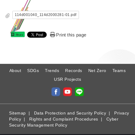
114d001040_114d2000281-01.pdf
Print this page
Share
:
About
SDGs
Trends
Records
Net Zero
Teams
USR Projects
Sitemap
|
Data Protection and Security Policy
|
Privacy
Policy
|
Rights and Complaint Procedures
|
Cyber
Security Management Policy