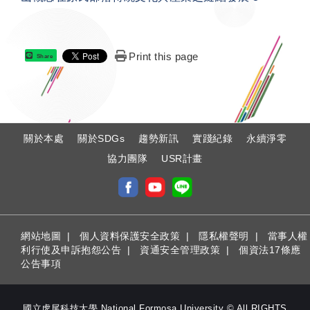
Print this page
Share
:
關於本處
關於SDGs
趨勢新訊
實踐紀錄
永續淨零
協力團隊
USR計畫
網站地圖
|
個人資料保護安全政策
|
隱私權聲明
|
當事人權
利行使及申訴抱怨公告
|
資通安全管理政策
|
個資法17條應
公告事項
國立虎尾科技大學 National Formosa University © All RIGHTS