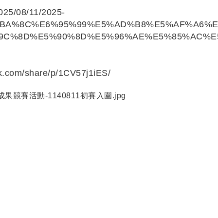
2025/08/11/2025-
BA%8C%E6%95%99%E5%AD%B8%E5%AF%A6%E
9C%8D%E5%90%8D%E5%96%AE%E5%85%AC%E5
k.com/share/p/1CV57j1iES/