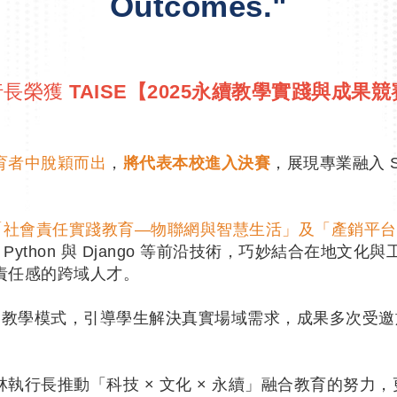
Outcomes."
行長榮獲
TAISE【2025永續教學實踐與成果
育者中脫穎而出
，
將代表本校進入決賽
，展現專業融入 S
「社會責任實踐教育—物聯網與智慧生活」及「產銷平台
I、Python 與 Django 等前沿技術，巧妙結合在地文
責任感的跨域人才。
 PBL 教學模式，引導學生解決真實場域需求，成果多次受
執行長推動「科技 × 文化 × 永續」融合教育的努力