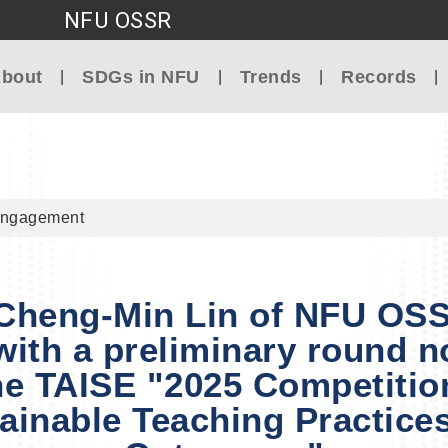
NFU OSSR
Go to main content
bout
SDGs in NFU
Trends
Records
Engagement
Cheng-Min Lin of NFU OS
ith a preliminary round 
he TAISE "2025 Competitio
ainable Teaching Practice