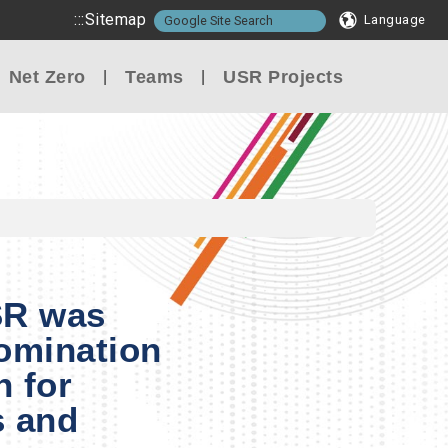
:::
Sitemap
Language
Net Zero
Teams
USR Projects
SR was
nomination
n for
s and