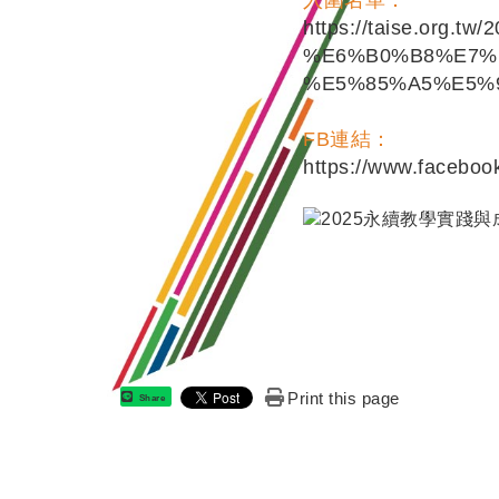
https://taise.org.tw/
%E6%B0%B8%E7%
%E5%85%A5%E5%
FB連結：
https://www.faceboo
Print this page
Share