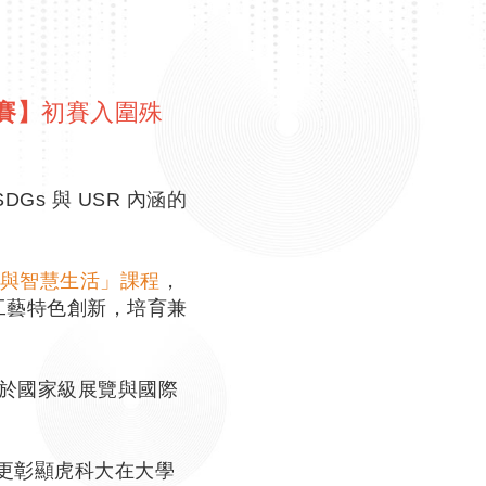
競賽】
初賽入圍殊
DGs 與 USR 內涵的
與智慧生活」課程
，
化與工藝特色創新，培育兼
邀於國家級展覽與國際
，更彰顯虎科大在大學