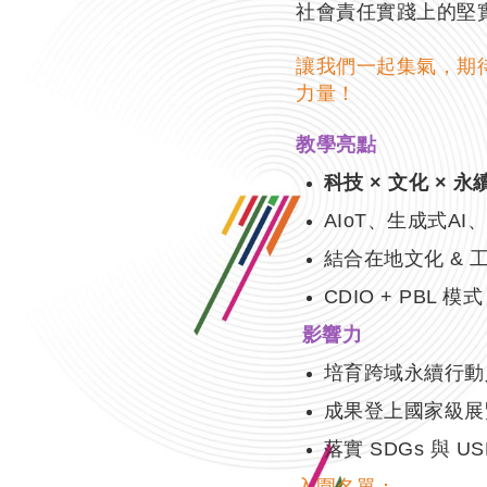
社會責任實踐上的堅
讓我們一起集氣，期
力量！
教學亮點
科技 × 文化 × 永
AIoT、生成式AI、Py
結合在地文化 & 
CDIO + PBL
影響力
培育跨域永續行動
成果登上國家級展覽
落實 SDGs 與 U
入圍名單：