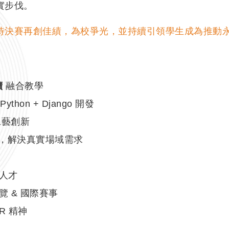
實步伐。
待決賽再創佳績，為校爭光，並持續引領學生成為推動
續
融合教學
thon + Django 開發
工藝創新
 模式，解決真實場域需求
人才
 & 國際賽事
SR 精神