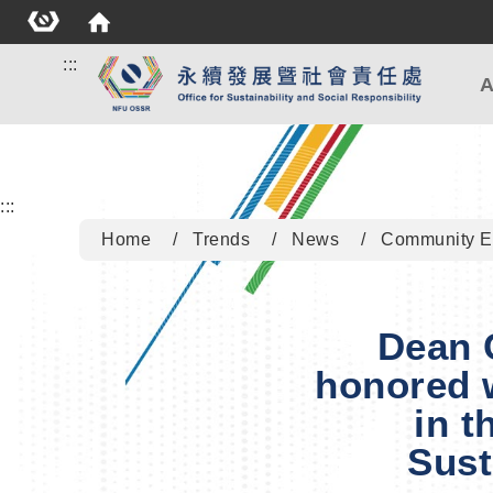
:::
A
:::
Home
Trends
News
Community 
Dean 
honored w
in t
Sust