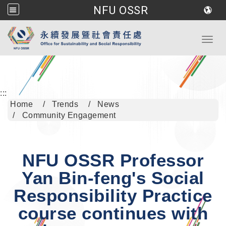
NFU OSSR
Go to main content
Toggl
:::
Home
Trends
News
Community Engagement
NFU OSSR Professor
Yan Bin-feng's Social
Responsibility Practice
course continues with