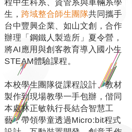
程中生科系、資管系與車輛系學
生，
跨域整合師生團隊
共同攜手
台中豐興企業、如山文創，合作
辦理「鋼鐵人製造所」夏令營，
將AI應用與創客教育導入國小生
STEAM體驗課程。
本校學生團隊從課程設計、教材
製作到現場教學一手包辦，偕同
本處林正敏執行長結合智慧工
藝，帶領學童透過Micro:bit程式
設計、互動裝置開發、創意手作