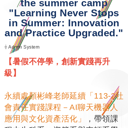
the summer camp
"Learning Never Stops
in Summer: Innovation
and Practice Upgraded."
Author:
Admin System
【暑假不停學，創新實踐再升
級】
永續處顏彬峰老師延續「113-2社
會責任實踐課程－AI聊天機器人
應用與文化資產活化」
，帶領課