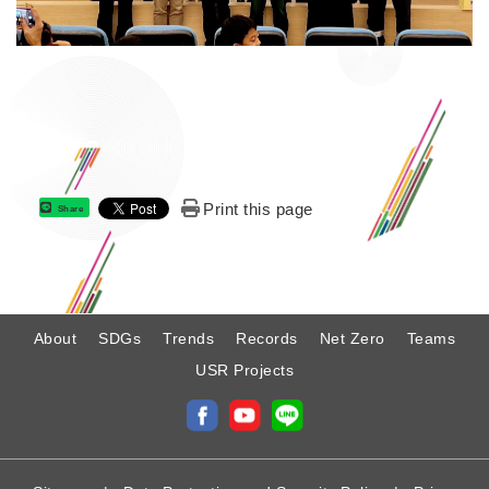
Print this page
Share
:
About
SDGs
Trends
Records
Net Zero
Teams
USR Projects