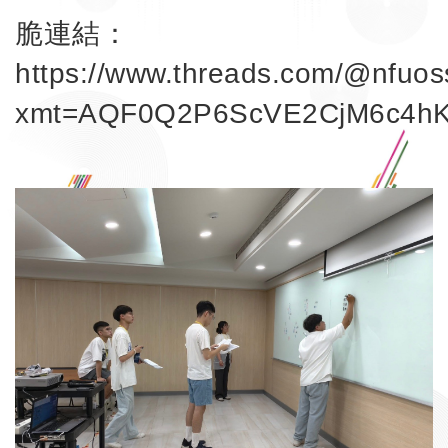
脆連結：
https://www.threads.com/@nfuo
xmt=AQF0Q2P6ScVE2CjM6c4hK
Link