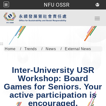
NFU OSSR
Go to main content
Toggl
:::
Home
Trends
News
External News
Inter-University USR
Workshop: Board
Games for Seniors. Your
active participation is
encouraged.