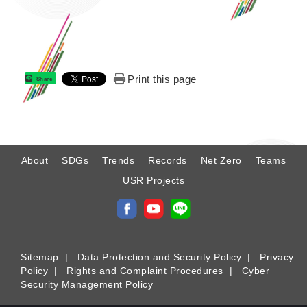
Print this page
Share
:
About
SDGs
Trends
Records
Net Zero
Teams
USR Projects
Sitemap
|
Data Protection and Security Policy
|
Privacy
Policy
|
Rights and Complaint Procedures
|
Cyber
Security Management Policy