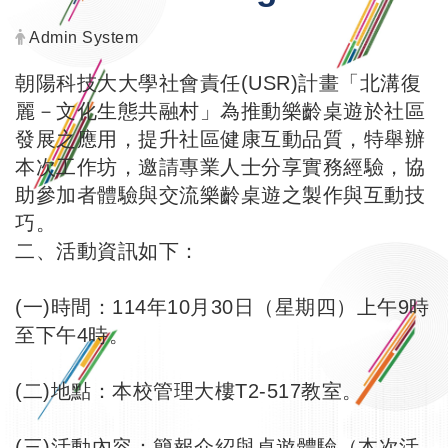
Author:
Admin System
朝陽科技大大學社會責任(USR)計畫「北溝復
麗－文化生態共融村」為推動樂齡桌遊於社區
發展之應用，提升社區健康互動品質，特舉辦
本次工作坊，邀請專業人士分享實務經驗，協
助參加者體驗與交流樂齡桌遊之製作與互動技
巧。
二、活動資訊如下：
(一)時間：114年10月30日（星期四）上午9時
至下午4時。
(二)地點：本校管理大樓T2-517教室。
(三)活動內容：簡報介紹與桌遊體驗（本次活