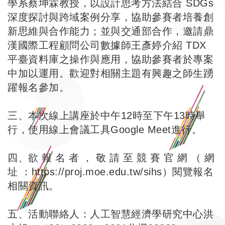
學系蔡坤霖教授，以設計思考方法結合 SDGs
深度探討與跨域案例分享，協助參賽者培養創
新思維與合作能力；並與交通部合作，邀請鼎
漢國際工程顧問公司數據師王彥婷介紹 TDX
平臺資料庫之操作與應用，協助參賽者於專案
中加以運用。歡迎對相關主題有興趣之師生踴
躍報名參加。
三、本次線上講座於中午12時至下午13時舉
行，使用線上會議工具Google Meet進行。
四、欲 報 名 者 ， 敬 請 至 競 賽 官 網 （ 網
址 ：
https://proj.moe.edu.tw/sihs
）閱覽報名
相關資訊。
五、活動聯絡人：人工智慧經濟學研究中心洪