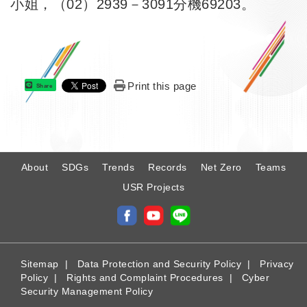
小姐，（02）2939－3091分機69203。
Print this page
Share
:
About
SDGs
Trends
Records
Net Zero
Teams
USR Projects
Sitemap
|
Data Protection and Security Policy
|
Privacy
Policy
|
Rights and Complaint Procedures
|
Cyber
Security Management Policy