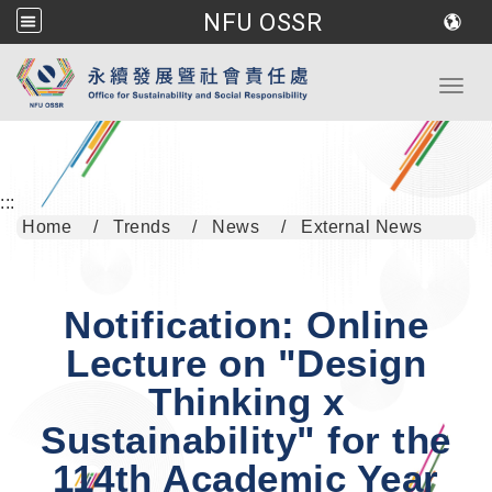
NFU OSSR
Go to main content
Toggl
:::
Home
Trends
News
External News
Notification: Online
Lecture on "Design
Thinking x
Sustainability" for the
114th Academic Year