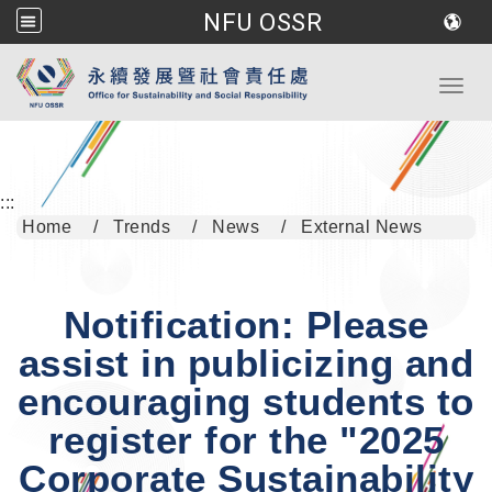
NFU OSSR
Go to main content
Toggl
:::
Home
Trends
News
External News
Notification: Please
assist in publicizing and
encouraging students to
register for the "2025
Corporate Sustainability