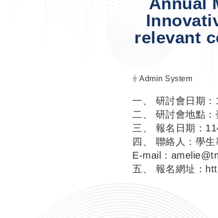
Annual 
Innovati
relevant 
Author:
Admin System
一、 研討會日期：1
二、 研討會地點
三、 報名日期：11
四、 聯絡人：學生事
E-mail：amelie@t
五、 報名網址：
ht