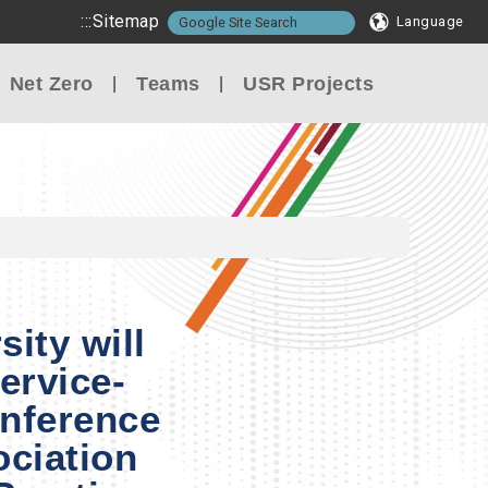
:::
Sitemap
Language
Net Zero
Teams
USR Projects
sity will
ervice-
nference
ociation