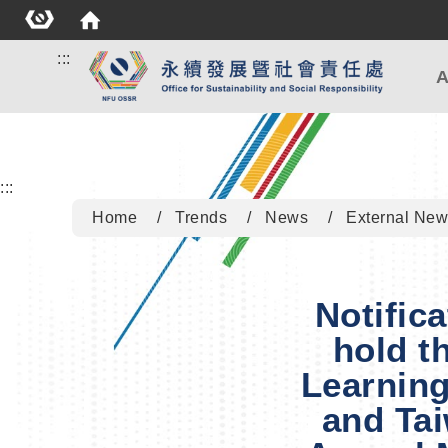
:::
A
:::
Home
Trends
News
External New
Notifica
hold t
Learnin
and Tai