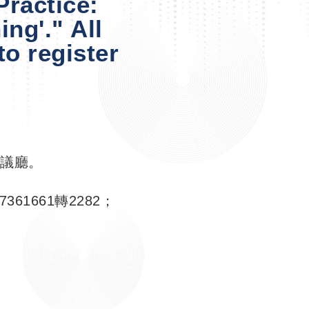
ractice:
ng'." All
o register
會議廳。
1661轉2282；