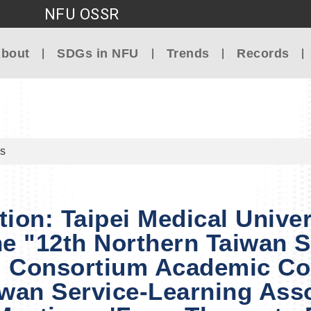
NFU OSSR
Go to main content
bout
SDGs in NFU
Trends
Records
s
tion: Taipei Medical Univer
he "12th Northern Taiwan S
g Consortium Academic Co
wan Service-Learning Ass