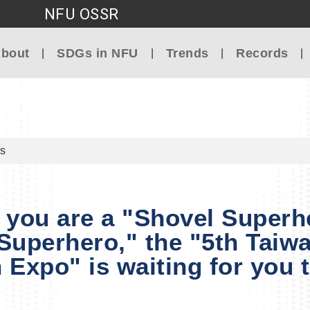
NFU OSSR
Go to main content
bout
SDGs in NFU
Trends
Records
s
you are a "Shovel Superh
Superhero," the "5th Taiw
 Expo" is waiting for you t