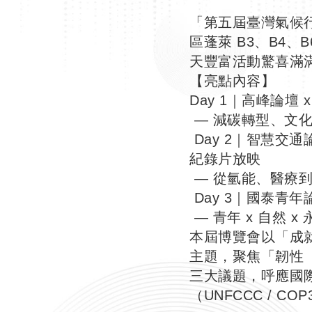
「第五屆臺灣氣候行動
區蓬萊 B3、B4、
天豐富活動驚喜滿
【亮點內容】
Day 1｜高峰論壇
— 減碳轉型、文
Day 2｜智慧交
紀錄片放映
— 從氫能、醫療
Day 3｜國泰青年
— 青年 x 自然 
本屆博覽會以「成就淨零，
主題，聚焦「韌性（Res
三大議題，呼應國
（UNFCCC /