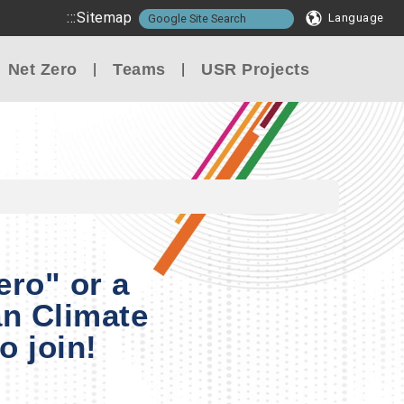
:::
Sitemap
Language
Net Zero
Teams
USR Projects
ero" or a
an Climate
o join!