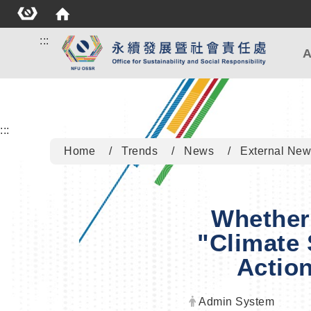
:::
A
:::
Home
Trends
News
External New
Whether 
"Climate 
Action
Author:
Admin System