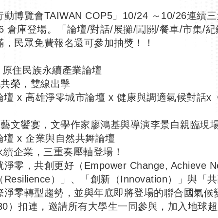
博覽會TAIWAN COP5」10/24 ～10/26連
B6 倉庫登場。「論壇/對話/展攤/闖關/餐車/市集
滿，民眾免費報名還可參加抽獎！！
 x 原住民族永續產業論壇
化共榮，雙線出擊
通論壇 x 高雄淨零城市論壇 x 健康與調適氣候對話
到藝文饗宴，文學作家廖鴻基與導演李景白親臨現
論壇 x 企業與自然共舞論壇
x 永續企業，三重奏壓軸登場！
共創更好（Empower Change, Achieve N
ilience）」、「創新（Innovation）」與「共融
際淨零轉型趨勢，並與年底即將登場的聯合國氣候
 COP30）扣連，邀請所有大學生一同參與，加入地球