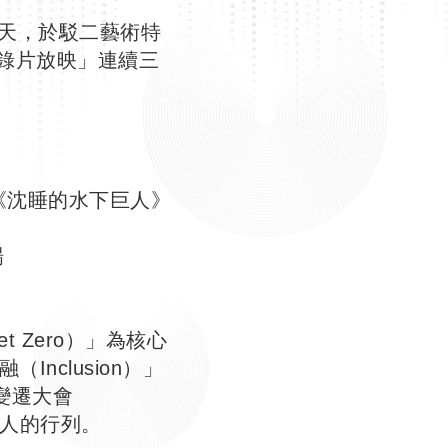
續三天，於駁二藝術特
/紀錄片放映」連續三
x《沈睡的水下巨人》
場
et Zero）」為核心
（Inclusion）」
變遷大會
超人的行列。