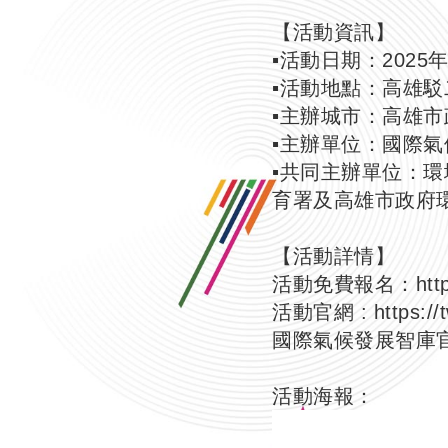
【活動資訊】
▪️活動日期：2025
▪️活動地點：高雄駁
▪️主辦城市：高雄
▪️主辦單位：國際
▪️共同主辦單位
育署及高雄市政府
【活動詳情】
活動免費報名：
htt
活動官網 :
https://
國際氣候發展智庫官
活動海報：